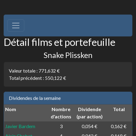
Détail films et portefeuille
Snake Plissken
Valeur totale :
771,632 €
Total précédent :
550,122 €
Dividendes de la semaine
Nom
Nombre
Dividende
Total
d'actions
(par action)
Javier Bardem
3
0,054 €
0,162 €
Alain Chabat
4
0,042 €
0,168 €