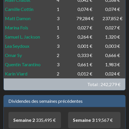
Camille Cottin
1
0,074 €
0,074 €
Matt Damon
3
79,284 €
237,852 €
Marina Foïs
1
0,027 €
0,027 €
Samuel L. Jackson
5
0,264 €
1,320 €
Lea Seydoux
3
0,001 €
0,003 €
Omar Sy
2
0,333 €
0,666 €
Quentin Tarantino
3
0,661 €
1,983 €
Karin Viard
2
0,012 €
0,024 €
Total :
242,279 €
Dividendes des semaines précédentes
Semaine 2
335,495 €
Semaine 3
19,567 €