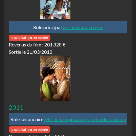
Rôle principal
Les adieux à la reine
exploitation terminée
Revenus du film :
201,828 €
Sortie le 21/03/2012
2011
Rôle secondaire
Mission: impossible protocole fantôme
exploitation terminée