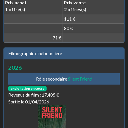
Prix achat
Prix vente
1 offre(s)
2 offres(s)
111 €
80 €
71 €
Filmographie cinéboursière
2026
Rôle secondaire
Silent Friend
exploitation en cours
Revenus du film :
17,485 €
Sortie le 01/04/2026