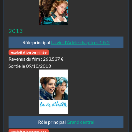
2013
Rôle principal
La vie d'Adèle chapitres 1 & 2
exploitation terminée
Revenus du film :
263,537 €
Sortie le 09/10/2013
Rôle principal
Grand central
exploitation terminée