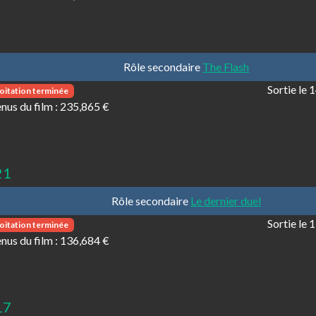
Rôle secondaire
The Flash
Sortie le
oitation terminée
nus du film :
235,865 €
21
Rôle secondaire
Le dernier duel
Sortie le
oitation terminée
nus du film :
136,684 €
17