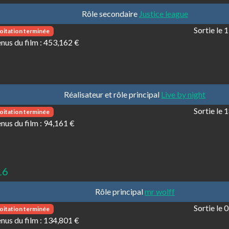
Rôle secondaire
Justice league
Sortie le
oitation terminée
nus du film :
453,162 €
Réalisateur et rôle principal
Live by night
Sortie le
oitation terminée
nus du film :
94,161 €
16
Rôle principal
mr wolff
Sortie le
oitation terminée
nus du film :
134,801 €