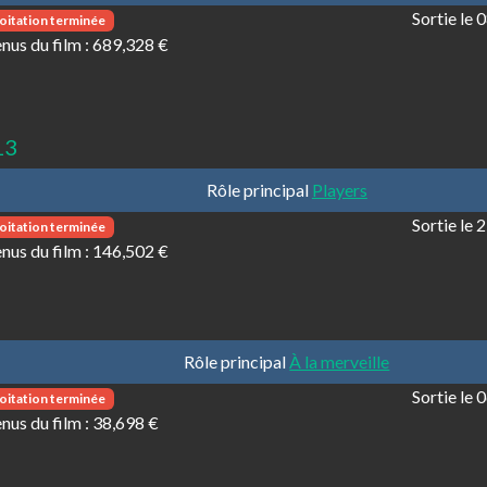
Sortie le
oitation terminée
nus du film :
689,328 €
13
Rôle principal
Players
Sortie le
oitation terminée
nus du film :
146,502 €
Rôle principal
À la merveille
Sortie le
oitation terminée
nus du film :
38,698 €