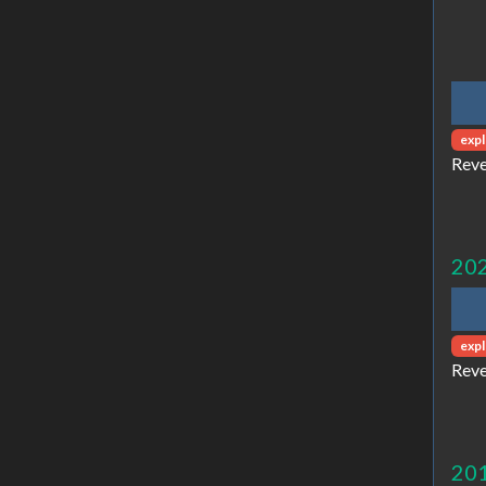
expl
Reve
20
expl
Reve
20