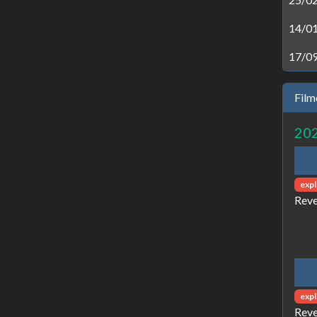
14/0
17/0
Film
20
expl
Reve
expl
Reve