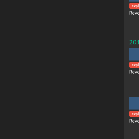
expl
Reve
20
expl
Reve
expl
Reve