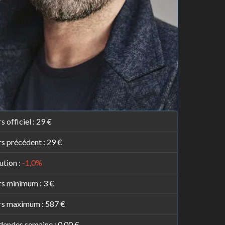
s officiel :
29 €
s précédent :
29 €
ution :
-1,0%
rs minimum :
3 €
rs maximum :
587 €
dendes semaine :
0,00 €