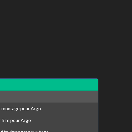
r montage pour Argo
 film pour Argo
 film étranger pour Argo