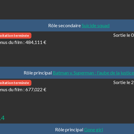
Rôle secondaire
Suicide squad
Sortie le
oitation terminée
nus du film :
484,111 €
Rôle principal
Batman v. Superman : l'aube de la justic
Sortie le
oitation terminée
nus du film :
677,022 €
14
Rôle principal
Gone girl