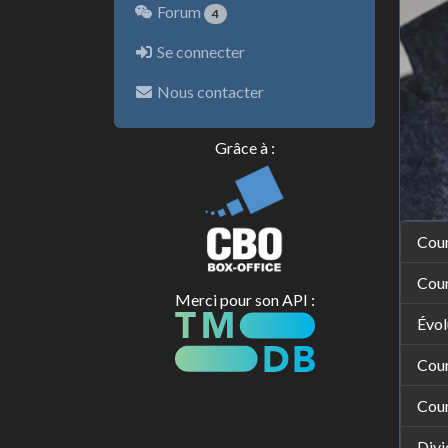
Forum
4
Se connecter
Nous contacter
Grâce à :
Cour
Cour
Merci pour son API :
Évol
Cou
Cou
Divi