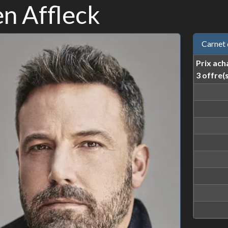
n Affleck
Carnet 
Prix ach
3 offre(s