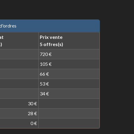
d'ordres
at
Prix vente
)
5 offres(s)
720 €
105 €
66 €
53 €
34 €
30 €
28 €
0 €