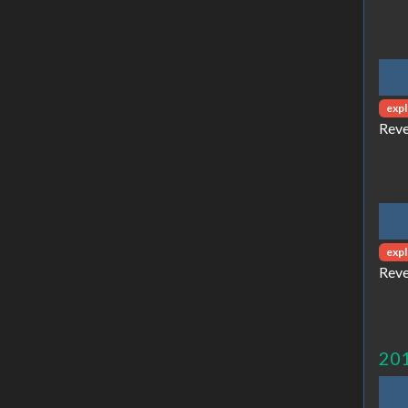
expl
Reve
expl
Reve
20