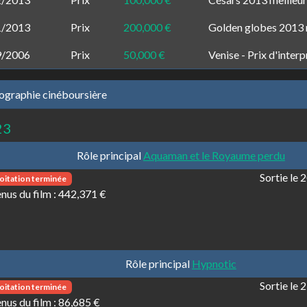
1/2013
Prix
200,000 €
Golden globes 2013 me
9/2006
Prix
50,000 €
Venise - Prix d'inter
ographie cinéboursière
23
Rôle principal
Aquaman et le Royaume perdu
Sortie le
oitation terminée
nus du film :
442,371 €
Rôle principal
Hypnotic
Sortie le
oitation terminée
nus du film :
86,685 €