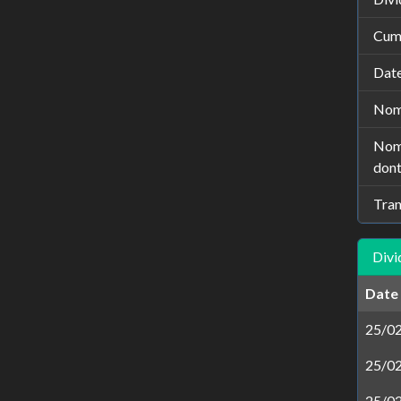
Cumu
Date
Nomb
Nomb
dont
Tran
Divi
Date
25/0
25/0
25/0