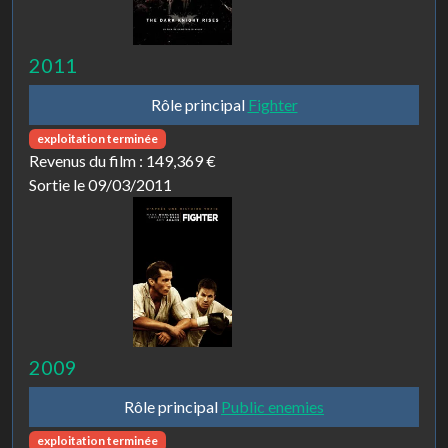
2011
Rôle principal
Fighter
exploitation terminée
Revenus du film :
149,369 €
Sortie le 09/03/2011
2009
Rôle principal
Public enemies
exploitation terminée