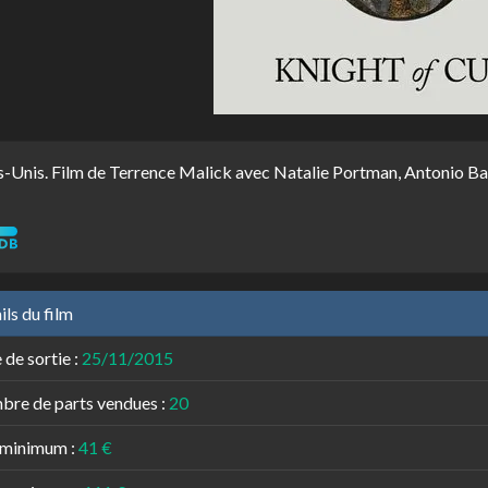
s-Unis. Film de Terrence Malick avec Natalie Portman, Antonio Ban
ils du film
 de sortie :
25/11/2015
re de parts vendues :
20
 minimum :
41 €