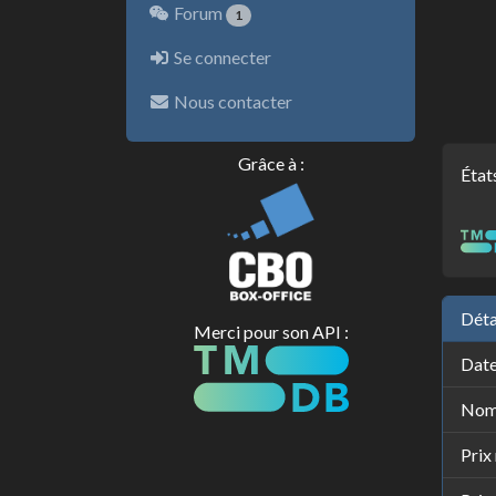
Forum
1
Se connecter
Nous contacter
Grâce à :
État
Déta
Merci pour son API :
Date
Nomb
Prix