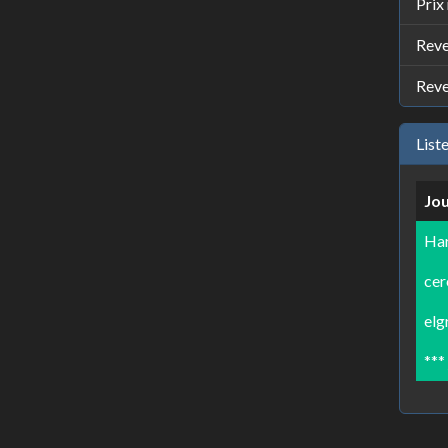
Prix
Reve
Reve
List
Jo
Ha
cer
elg
***