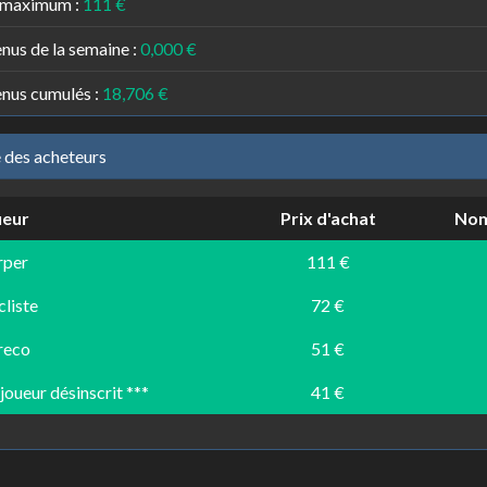
 maximum :
111 €
nus de la semaine :
0,000 €
nus cumulés :
18,706 €
e des acheteurs
ueur
Prix d'achat
Nom
rper
111 €
cliste
72 €
reco
51 €
 joueur désinscrit ***
41 €