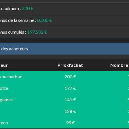
 maximum :
200 €
nus de la semaine :
0,000 €
nus cumulés :
197,502 €
e des acheteurs
ueur
Prix d'achat
Nombre 
xouchadrac
200 €
otte
177 €
tgames
141 €
n
128 €
reco
99 €