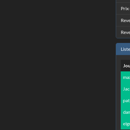
Prix
Reve
Reve
List
Jo
ma
Jac
pa
da
elg