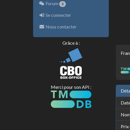
Forum
3
Se connecter
Nous contacter
Grâce à :
Fran
Merci pour son API :
Déta
Date
Nomb
Prix