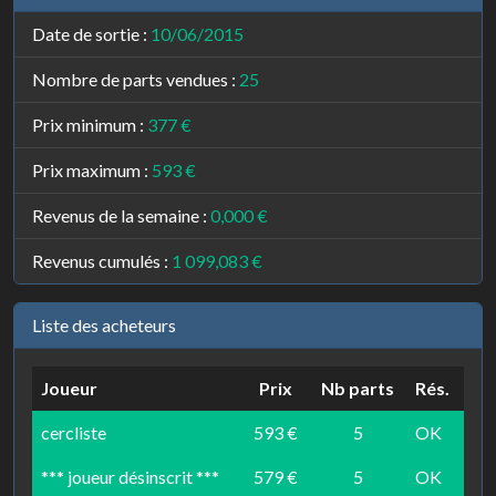
Date de sortie :
10/06/2015
Nombre de parts vendues :
25
Prix minimum :
377 €
Prix maximum :
593 €
Revenus de la semaine :
0,000 €
Revenus cumulés :
1 099,083 €
Liste des acheteurs
Joueur
Prix
Nb parts
Rés.
cercliste
593 €
5
OK
*** joueur désinscrit ***
579 €
5
OK