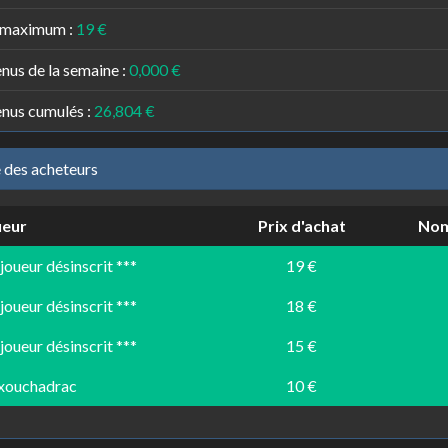
 maximum :
19 €
nus de la semaine :
0,000 €
nus cumulés :
26,804 €
e des acheteurs
ueur
Prix d'achat
Nom
 joueur désinscrit ***
19 €
 joueur désinscrit ***
18 €
 joueur désinscrit ***
15 €
xouchadrac
10 €