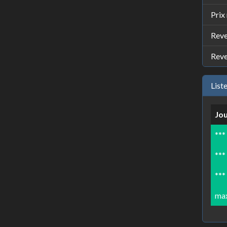
Prix
Reve
Reve
List
Jo
***
***
***
ma