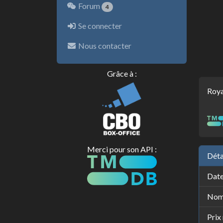
Forum
4
Se connecter
Nous contacter
Grâce à :
Roya
Merci pour son API :
Déta
Date
Nomb
Prix