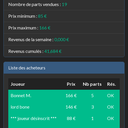
Nombre de parts vendues :
19
Prix minimum :
85 €
Prix maximum :
166 €
Revenus de la semaine :
0,000 €
Revenus cumulés :
41,684 €
Liste des acheteurs
Joueur
Prix
Nb parts
Rés.
Bonnet M.
166 €
5
OK
lord bone
146 €
3
OK
*** joueur désinscrit ***
88 €
1
OK