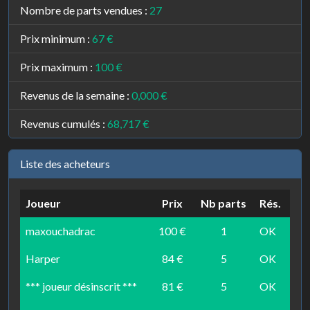
Nombre de parts vendues :
27
Prix minimum :
67 €
Prix maximum :
100 €
Revenus de la semaine :
0,000 €
Revenus cumulés :
68,717 €
Liste des acheteurs
Joueur
Prix
Nb parts
Rés.
maxouchadrac
100 €
1
OK
Harper
84 €
5
OK
*** joueur désinscrit ***
81 €
5
OK