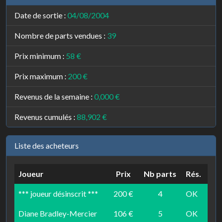
Date de sortie :
04/08/2004
Nombre de parts vendues :
39
Prix minimum :
58 €
Prix maximum :
200 €
Revenus de la semaine :
0,000 €
Revenus cumulés :
88,902 €
Liste des acheteurs
Joueur
Prix
Nb parts
Rés.
*** joueur désinscrit ***
200 €
4
OK
Diane Bradley-Mercier
106 €
5
OK