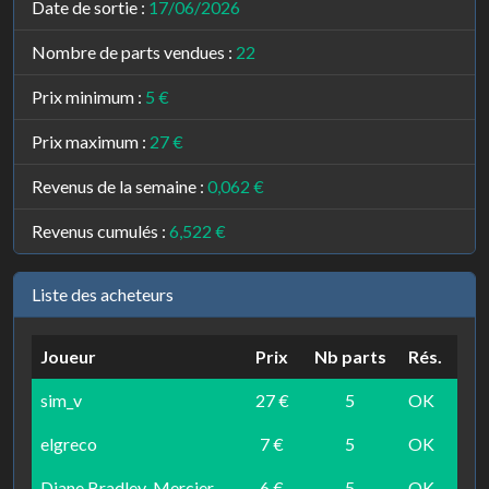
Date de sortie :
17/06/2026
Nombre de parts vendues :
22
Prix minimum :
5 €
Prix maximum :
27 €
Revenus de la semaine :
0,062 €
Revenus cumulés :
6,522 €
Liste des acheteurs
Joueur
Prix
Nb parts
Rés.
sim_v
27 €
5
OK
elgreco
7 €
5
OK
Diane Bradley-Mercier
6 €
5
OK