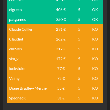
elgreco
406 €
5
OK
patgames
350 €
5
OK
Claude Cuiller
291 €
5
KO
Claudiet
262 €
5
KO
eurobis
212 €
5
KO
sim_v
172 €
5
KO
luckyluke
77 €
5
KO
Valmy
75 €
5
KO
Diane Bradley-Mercier
55 €
5
KO
SpednecK
31 €
5
KO