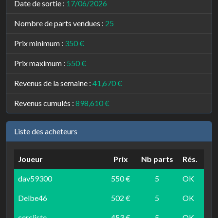
Date de sortie :
17/06/2026
Nombre de parts vendues :
25
Prix minimum :
350 €
Prix maximum :
550 €
Revenus de la semaine :
41,670 €
Revenus cumulés :
898,610 €
Liste des acheteurs
Joueur
Prix
Nb parts
Rés.
dav59300
550 €
5
OK
Delbe46
502 €
5
OK
cercliste
453 €
5
OK