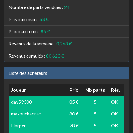
Nombre de parts vendues :
24
Prix minimum :
53 €
Prix maximum :
85 €
Revenus de la semaine :
0,268 €
Revenus cumulés :
80,623 €
Liste des acheteurs
Joueur
Prix
Nb parts
Rés.
dav59300
85 €
5
OK
maxouchadrac
80 €
5
OK
Harper
78 €
5
OK