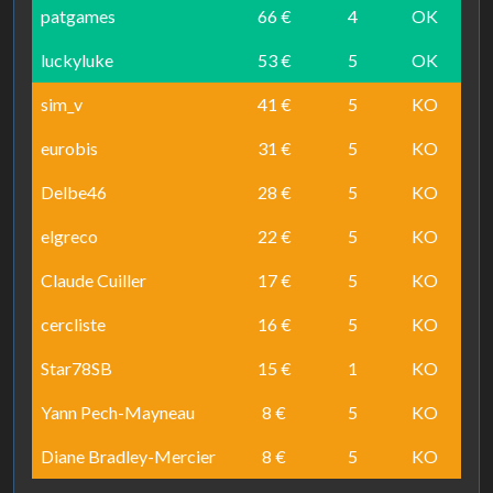
patgames
66 €
4
OK
luckyluke
53 €
5
OK
sim_v
41 €
5
KO
eurobis
31 €
5
KO
Delbe46
28 €
5
KO
elgreco
22 €
5
KO
Claude Cuiller
17 €
5
KO
cercliste
16 €
5
KO
Star78SB
15 €
1
KO
Yann Pech-Mayneau
8 €
5
KO
Diane Bradley-Mercier
8 €
5
KO