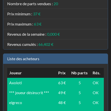
Nombre de parts vendues :
20
Prix minimum :
37 €
Prix maximum :
63 €
Revenus de la semaine :
0,000 €
Revenus cumulés :
66,402 €
Liste des acheteurs
Joueur
Prix
Nb parts
Rés.
Axolotl
63 €
5
OK
*** joueur désinscrit ***
49 €
5
OK
elgreco
48 €
5
OK