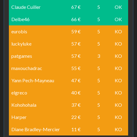
Claude Cuiller
67 €
5
OK
Delbe46
66 €
5
OK
eurobis
59 €
5
KO
luckyluke
57 €
5
KO
patgames
57 €
3
KO
maxouchadrac
55 €
5
KO
Yann Pech-Mayneau
47 €
5
KO
elgreco
40 €
5
KO
Kohohohala
37 €
5
KO
Harper
22 €
5
KO
Diane Bradley-Mercier
11 €
5
KO