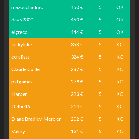
maxouchadrac
450 €
5
OK
dav59300
450 €
5
OK
elgreco
444 €
5
OK
luckyluke
358 €
5
KO
cercliste
324 €
5
KO
Claude Cuiller
287 €
5
KO
patgames
279 €
5
KO
Harper
223 €
5
KO
Delbe46
213 €
5
KO
Diane Bradley-Mercier
202 €
5
KO
Valmy
131 €
5
KO