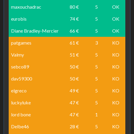
maxouchadrac
80 €
5
OK
eurobis
74 €
5
OK
Diane Bradley-Mercier
66 €
5
OK
patgames
61 €
3
KO
Valmy
51 €
5
KO
sebco89
50 €
5
KO
dav59300
50 €
5
KO
elgreco
49 €
5
KO
luckyluke
47 €
5
KO
lord bone
47 €
1
KO
Delbe46
28 €
5
KO