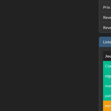
Prix
Reve
Reve
List
Jo
Cla
elg
ma
pa
eur