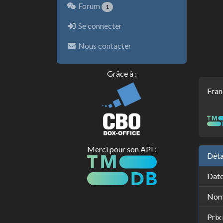
Forum
1
Se connecter
Nous contacter
Grâce à :
Fran
Merci pour son API :
Déta
Date
Nomb
Prix