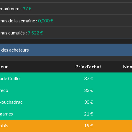
 maximum :
37 €
nus de la semaine :
0,000 €
nus cumulés :
7,522 €
e des acheteurs
ueur
Prix d'achat
Nom
ude Cuiller
37 €
reco
33 €
xouchadrac
30 €
tgames
21 €
obis
19 €