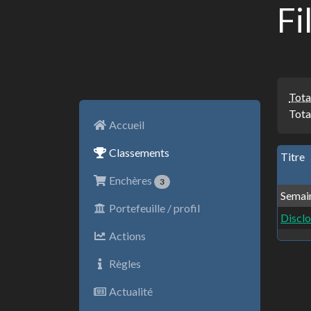
Fi
Tota
Tota
Accueil
Classements
Titre
Enchères
3
Semain
Portefeuille / profil
Discl
Actions
Règles
Actualité