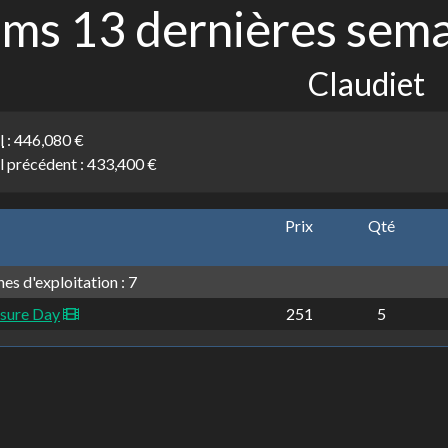
lms 13 dernières sem
Claudiet
l
:
446,080 €
l précédent :
433,400 €
Prix
Qté
es d'exploitation : 7
osure Day
251
5