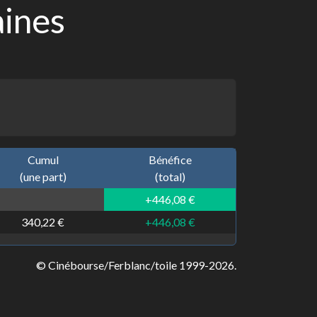
aines
Cumul
Bénéfice
(une part)
(total)
+446,08 €
340,22 €
+446,08 €
© Cinébourse/Ferblanc/toile 1999-2026.