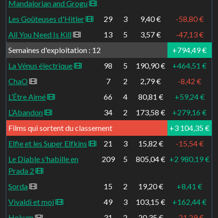
Mandalorian and Grogu
Les Goûteuses d'Hitler
29
3
9,40 €
-58,80 €
All You Need Is Kill
13
5
3,57 €
-47,13 €
Semaines d'exploitation : 12
+794,49 €
La Vénus électrique
98
5
190,90 €
+464,51 €
ChaO
7
2
2,79 €
-8,42 €
L’Être Aimé
66
4
80,81 €
+59,24 €
L’Abandon
34
2
173,58 €
+279,16 €
Films qui sortent du classement
+3 104,35 €
Elfie et les Super Elfkins
21
3
15,82 €
-15,54 €
Le Diable s'habille en
209
5
805,04 €
+2 980,19 €
Prada 2
Sorda
15
2
19,20 €
+8,41 €
Vivaldi et moi
49
3
103,15 €
+162,44 €
Hokum
31
2
20,35 €
-21,29 €