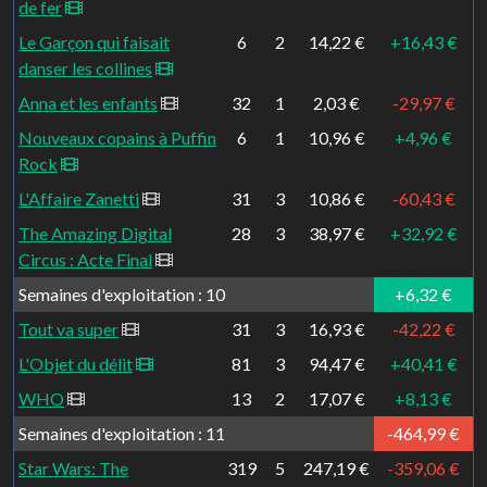
de fer
Le Garçon qui faisait
6
2
14,22 €
+16,43 €
danser les collines
Anna et les enfants
32
1
2,03 €
-29,97 €
Nouveaux copains à Puffin
6
1
10,96 €
+4,96 €
Rock
L'Affaire Zanetti
31
3
10,86 €
-60,43 €
The Amazing Digital
28
3
38,97 €
+32,92 €
Circus : Acte Final
Semaines d'exploitation : 10
+6,32 €
Tout va super
31
3
16,93 €
-42,22 €
L'Objet du délit
81
3
94,47 €
+40,41 €
WHO
13
2
17,07 €
+8,13 €
Semaines d'exploitation : 11
-464,99 €
Star Wars: The
319
5
247,19 €
-359,06 €