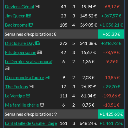
Deviens Génial
43
3
19,94 €
-69,17 €
Jim Queen
23
3
145,52 €
+367,57 €
Backrooms
105
4
369,05 €
+1 056,21 €
Semaines d'exploitation : 8
+65,33 €
Disclosure Day
272
5
341,38 €
+346,92 €
Fils de personne
42
3
15,67 €
-78,99 €
Le Dernier vrai samouraï
6
2
1,36 €
-9,29 €
D’un monde à l’autre
9
2
2,08 €
-13,85 €
The Furious
17
3
26,90 €
+29,70 €
Le Vertige
111
4
61,34 €
-198,66 €
Ma famille chérie
6
2
0,75 €
-10,51 €
Semaines d'exploitation : 9
+1 425,63 €
La Bataille de Gaulle : L’âge
161
3
648,24 €
+1 461,73 €