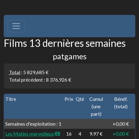
Films 13 dernières semaines
patgames
Total
:
5 829,685 €
Total précédent :
8 376,926 €
Titre
Prix
Qté
Cumul
Bénéf.
(une
(total)
part)
Semaines d'exploitation : 1
+0,00 €
Les Matins merveilleux
16
4
9,97 €
+0,00 €