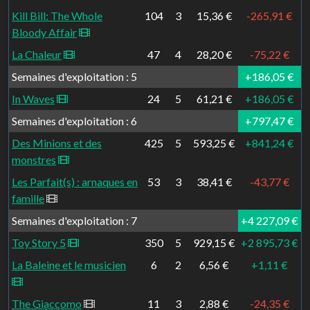
Kill Bill: The Whole
104
3
15,36 €
-265,91 €
Bloody Affair
La Chaleur
47
4
28,20 €
-75,22 €
Semaines d'exploitation : 5
+186,05 €
In Waves
24
5
61,21 €
+186,05 €
Semaines d'exploitation : 6
+797,47 €
Des Minions et des
425
5
593,25 €
+841,24 €
monstres
Les Parfait(s) : arnaques en
53
3
38,41 €
-43,77 €
famille
Semaines d'exploitation : 7
+4 227,09 €
Toy Story 5
350
5
929,15 €
+2 895,73 €
La Baleine et le musicien
6
2
6,56 €
+1,11 €
The Giaccomo
11
3
2,88 €
-24,35 €