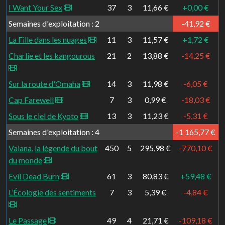
I Want Your Sex
37
3
11,66 €
+0,00 €
Semaines d'exploitation : 2
-41,92 €
La Fille dans les nuages
11
3
11,57 €
+1,72 €
Charlie et les kangourous
21
2
13,88 €
-14,25 €
Sur la route d'Omaha
14
3
11,98 €
-6,05 €
Cap Farewell
7
3
0,99 €
-18,03 €
Sous le ciel de Kyoto
13
3
11,23 €
-5,31 €
Semaines d'exploitation : 4
-1 165,77 €
Vaiana, la légende du bout
450
5
295,98 €
-770,10 €
du monde
Evil Dead Burn
61
3
80,83 €
+59,48 €
L’Écologie des sentiments
7
3
5,39 €
-4,84 €
Le Passage
49
4
21,71 €
-109,18 €