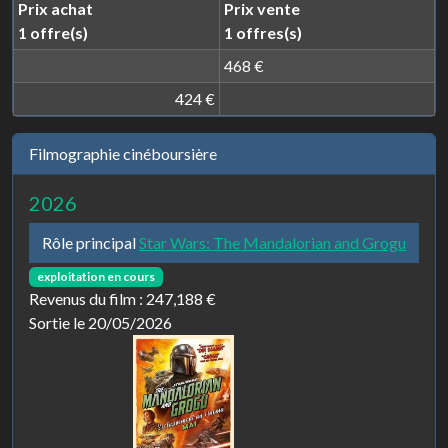
Prix achat
Prix vente
1 offre(s)
1 offres(s)
468 €
424 €
Filmographie cinéboursière
2026
Rôle principal
Star Wars: The Mandalorian and Grogu
exploitation en cours
Revenus du film :
247,188 €
Sortie le 20/05/2026