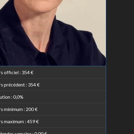
s officiel :
354 €
s précédent :
354 €
ution :
0,0%
rs minimum :
200 €
rs maximum :
459 €
dendes semaine :
0,00 €