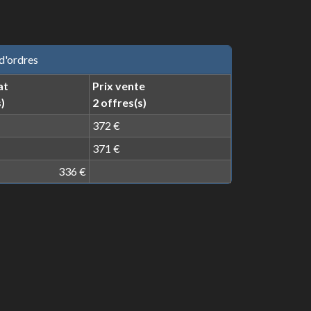
d'ordres
at
Prix vente
)
2 offres(s)
372 €
371 €
336 €