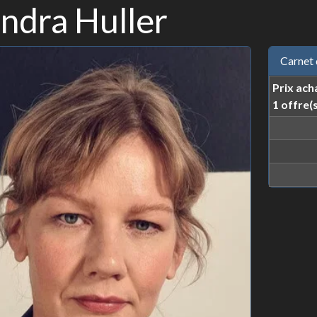
ndra Huller
Carnet 
Prix ach
1 offre(s