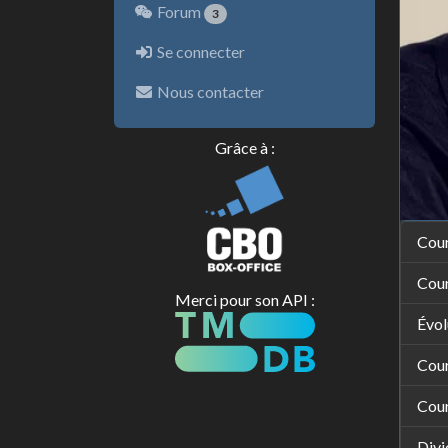
Forum
3
Se connecter
Nous contacter
Grâce à :
Cour
Cour
Merci pour son API :
Évol
Cou
Cou
Divi