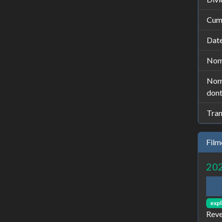
Cumu
Date
Nomb
Nomb
dont
Tran
Film
20
expl
Reve