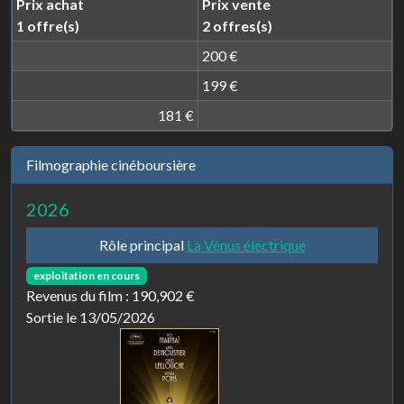
Prix achat
Prix vente
1 offre(s)
2 offres(s)
200 €
199 €
181 €
Filmographie cinéboursière
2026
Rôle principal
La Vénus électrique
exploitation en cours
Revenus du film :
190,902 €
Sortie le 13/05/2026