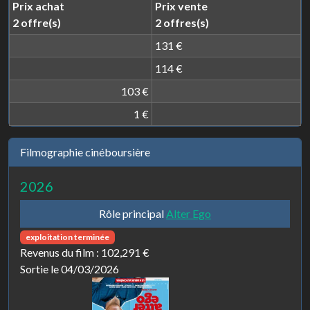
Prix achat
Prix vente
2 offre(s)
2 offres(s)
131 €
114 €
103 €
1 €
Filmographie cinéboursière
2026
Rôle principal
Alter Ego
exploitation terminée
Revenus du film :
102,291 €
Sortie le 04/03/2026