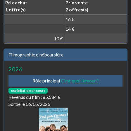
Prix achat
Prix vente
1 offre(s)
2 offres(s)
16 €
14 €
10 €
Filmographie cinéboursière
2026
Rôle principal
C’est quoi l’amour ?
exploitation en cours
Revenus du film :
85,584 €
Sortie le 06/05/2026