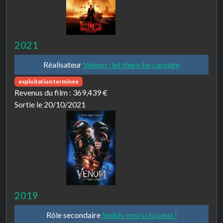
2021
Réalisateur
Venom : let there be carnage
exploitation terminée
Revenus du film :
369,439 €
Sortie le 20/10/2021
2019
Rôle secondaire
Séduis-moi si tu peux !