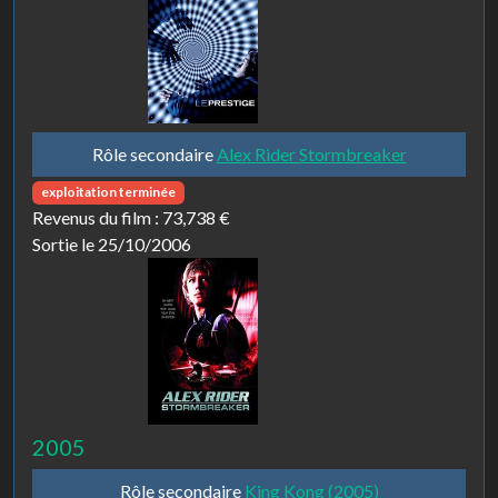
Rôle secondaire
Alex Rider Stormbreaker
exploitation terminée
Revenus du film :
73,738 €
Sortie le 25/10/2006
2005
Rôle secondaire
King Kong (2005)