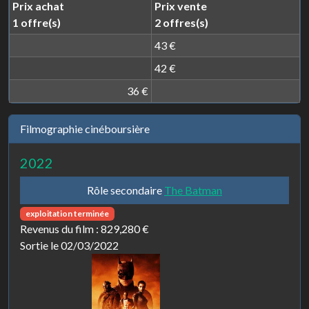
Prix achat
Prix vente
1 offre(s)
2 offres(s)
43 €
42 €
36 €
Filmographie cinéboursière
2022
Rôle secondaire
The Batman
exploitation terminée
Revenus du film :
829,280 €
Sortie le 02/03/2022