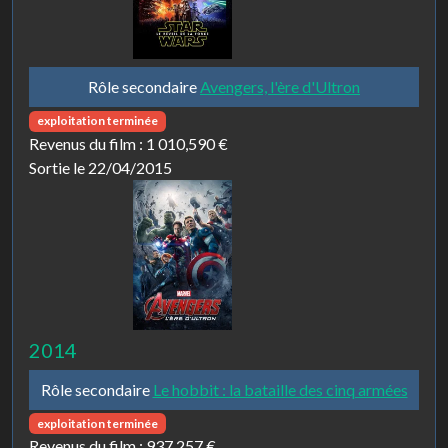
Rôle secondaire
Avengers, l'ère d'Ultron
exploitation terminée
Revenus du film :
1 010,590 €
Sortie le 22/04/2015
2014
Rôle secondaire
Le hobbit : la bataille des cinq armées
exploitation terminée
Revenus du film :
937,257 €