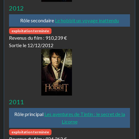
2012
Rôle secondaire
Le hobbit un voyage inattendu
exploitation terminée
Revenus du film :
910,239 €
Sortie le 12/12/2012
2011
Rôle principal
Les aventures de Tintin : le secret de la
Licorne
exploitation terminée
Revenus du film :
924,362 €