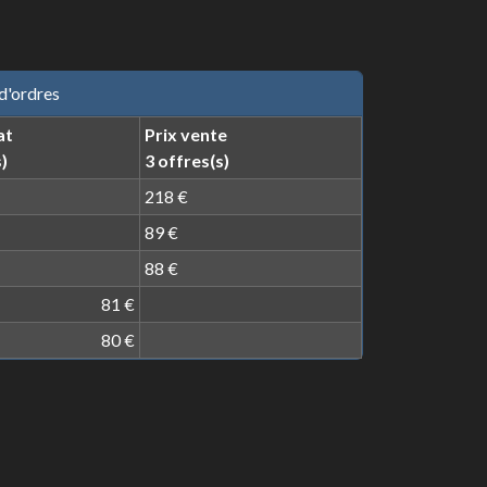
d'ordres
at
Prix vente
)
3 offres(s)
218 €
89 €
88 €
81 €
80 €