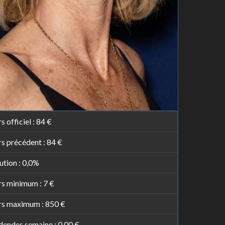
s officiel :
84 €
s précédent :
84 €
ution :
0,0%
rs minimum :
7 €
rs maximum :
850 €
dendes semaine :
0,00 €