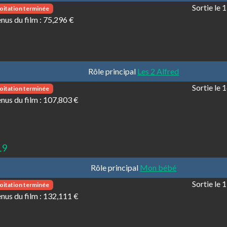
Sortie le
oitation terminée
nus du film :
75,296 €
Rôle principal
Les 2 Alfred
Sortie le
oitation terminée
nus du film :
107,803 €
19
Rôle principal
Mon bébé
Sortie le
oitation terminée
nus du film :
132,111 €