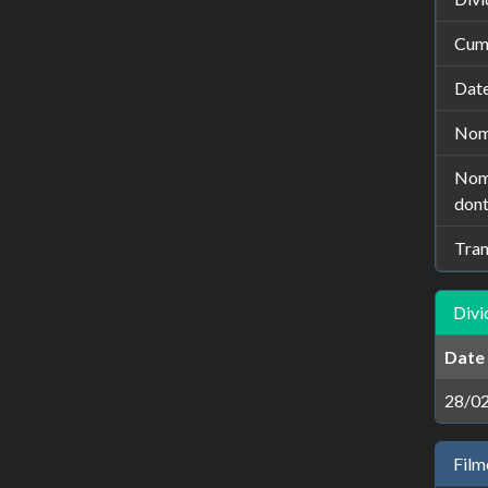
Cumu
Date
Nomb
Nomb
dont
Tran
Divi
Date
28/0
Film