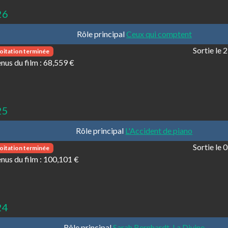
26
Rôle principal
Ceux qui comptent
Sortie le
oitation terminée
nus du film :
68,559 €
25
Rôle principal
L'Accident de piano
Sortie le
oitation terminée
nus du film :
100,101 €
24
Rôle principal
Sarah Bernhardt, La Divine