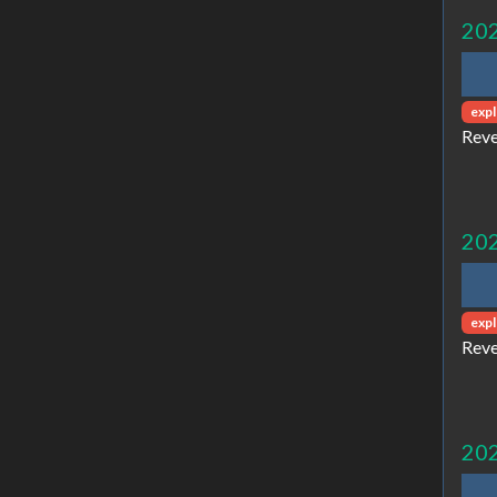
20
expl
Reve
20
expl
Reve
20