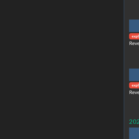
expl
Reve
expl
Reve
20