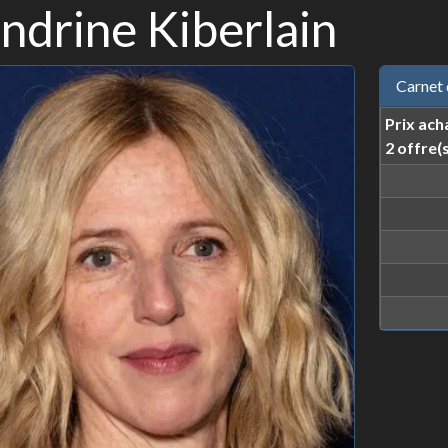
ndrine Kiberlain
Carnet 
Prix ach
2 offre(s