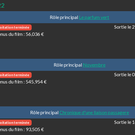
22
Rôle principal
Le parfum vert
Sortie le
oitation terminée
nus du film :
56,036 €
Rôle principal
Novembre
Sortie le
oitation terminée
nus du film :
545,954 €
Rôle principal
Chronique d'une liaison passagere
Sortie le
oitation terminée
nus du film :
93,505 €