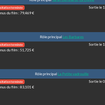
Sortie le
oitation terminée
nus du film :
79,469 €
Rôle principal
Les Barbares
Sortie le
oitation terminée
nus du film :
51,725 €
Rôle principal
La Petite vadrouille
Sortie le
oitation terminée
nus du film :
83,101 €