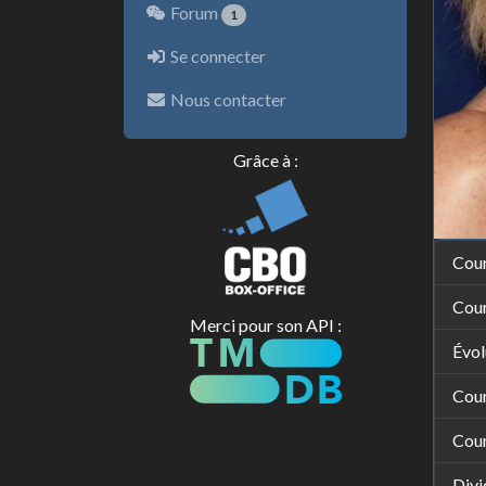
Forum
1
Se connecter
Nous contacter
Grâce à :
Cour
Cour
Merci pour son API :
Évol
Cou
Cou
Divi