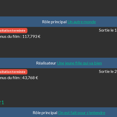
Rôle principal
Un autre monde
Sortie le
oitation terminée
nus du film :
117,793 €
Réalisateur
Une jeune fille qui va bien
Sortie le
oitation terminée
nus du film :
43,768 €
21
Rôle principal
On est fait pour s'entendre