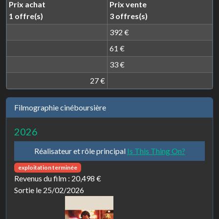
Prix achat
Prix vente
1 offre(s)
3 offres(s)
392 €
61 €
33 €
27 €
Filmographie cinéboursière
2026
Réalisateur et rôle principal
Is This Thing On?
exploitation terminée
Revenus du film :
20,498 €
Sortie le 25/02/2026