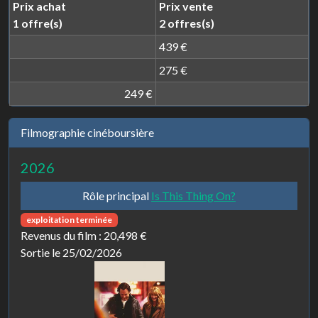
Prix achat
Prix vente
1 offre(s)
2 offres(s)
439 €
275 €
249 €
Filmographie cinéboursière
2026
Rôle principal
Is This Thing On?
exploitation terminée
Revenus du film :
20,498 €
Sortie le 25/02/2026