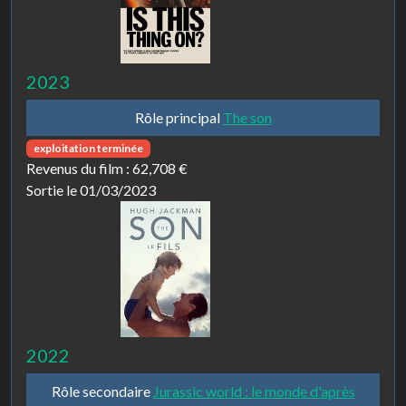
2023
Rôle principal
The son
exploitation terminée
Revenus du film :
62,708 €
Sortie le 01/03/2023
2022
Rôle secondaire
Jurassic world : le monde d'après