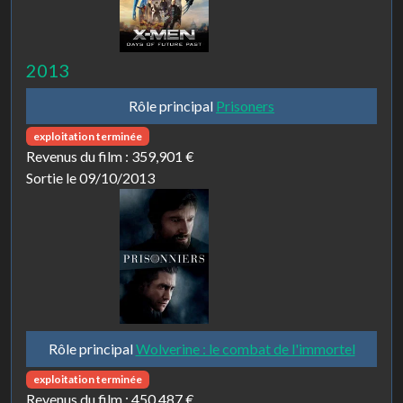
2013
Rôle principal
Prisoners
exploitation terminée
Revenus du film :
359,901 €
Sortie le 09/10/2013
Rôle principal
Wolverine : le combat de l'immortel
exploitation terminée
Revenus du film :
450,487 €