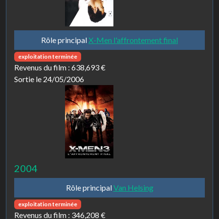
Rôle principal
X-Men l'affrontement final
exploitation terminée
Revenus du film :
638,693 €
Sortie le 24/05/2006
2004
Rôle principal
Van Helsing
exploitation terminée
Revenus du film :
346,208 €