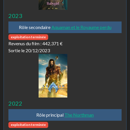
2023
Rôle secondaire
Aquaman et le Royaume perdu
exploitation terminée
Revenus du film :
442,371 €
Sortie le 20/12/2023
2022
Rôle principal
The Northman
exploitation terminée