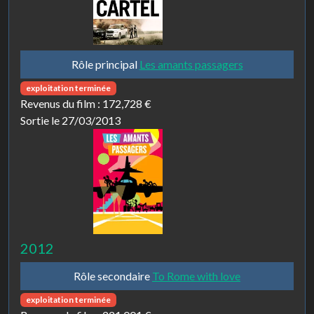
Rôle principal
Les amants passagers
exploitation terminée
Revenus du film :
172,728 €
Sortie le 27/03/2013
2012
Rôle secondaire
To Rome with love
exploitation terminée