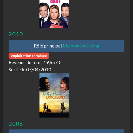
2010
Rôle principal
My own love song
exploitation terminée
Revenus du film :
19,657 €
Sortie le 07/04/2010
2008