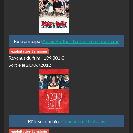
Rôle principal
Adieu Berthe - l'enterrement de mémé
exploitation terminée
Revenus du film :
199,301 €
Sortie le 20/06/2012
Rôle secondaire
L'amour dure trois ans
exploitation terminée